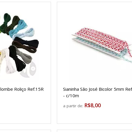
olombe Roliço Ref.15R
Sianinha São José Bicolor 5mm Re
- c/10m
R$8,00
a partir de: