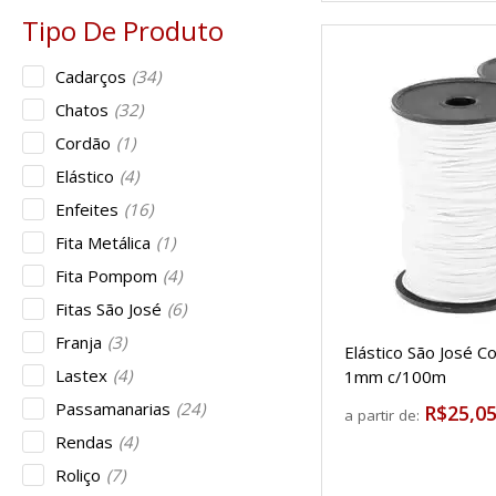
Cadarços
(34)
Chatos
(32)
Cordão
(1)
Elástico
(4)
Enfeites
(16)
Fita Metálica
(1)
Fita Pompom
(4)
Fitas São José
(6)
Franja
(3)
Elástico São José C
Lastex
(4)
1mm c/100m
Passamanarias
(24)
R$25,0
a partir de:
Rendas
(4)
Roliço
(7)