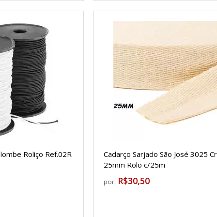
olombe Roliço Ref.02R
Cadarço Sarjado São José 3025 C
25mm Rolo c/25m
5
R$30,50
por: