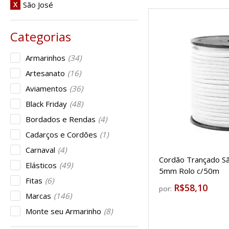
São José
X
Armarinhos
(34)
Artesanato
(16)
Aviamentos
(36)
Black Friday
(48)
Bordados e Rendas
(4)
Cadarços e Cordões
(1)
Carnaval
(4)
Cordão Trançado Sã
Elásticos
(49)
5mm Rolo c/50m
Fitas
(6)
R$58,10
por:
Marcas
(146)
Monte seu Armarinho
(8)