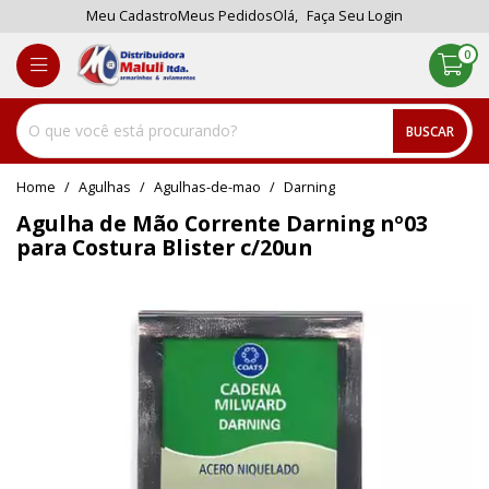
Meu Cadastro
Meus Pedidos
Olá,
Faça Seu Login
0
BUSCAR
home
Agulhas
agulhas-de-mao
darning
Agulha de Mão Corrente Darning nº03
para Costura Blister c/20un