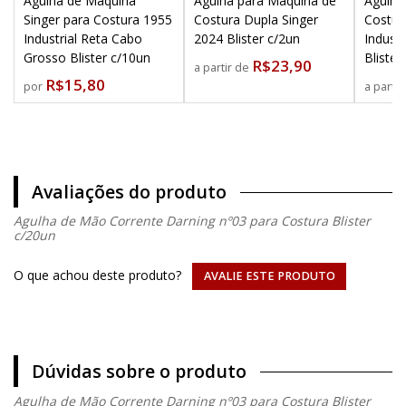
Agulha de Máquina
Agulha para Máquina de
Agulha
Singer para Costura 1955
Costura Dupla Singer
Costur
Industrial Reta Cabo
2024 Blister c/2un
Industr
Grosso Blister c/10un
Blister
R$23,90
a partir de
R$15,80
por
a parti
Avaliações do produto
Agulha de Mão Corrente Darning nº03 para Costura Blister
c/20un
O que achou deste produto?
AVALIE ESTE PRODUTO
Dúvidas sobre o produto
Agulha de Mão Corrente Darning nº03 para Costura Blister