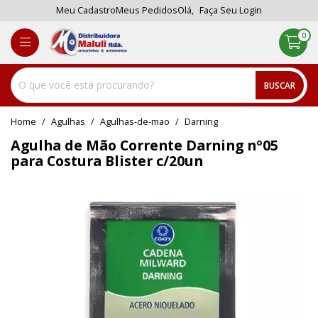
Meu Cadastro
Meus Pedidos
Olá,
Faça Seu Login
0
BUSCAR
home
Agulhas
agulhas-de-mao
darning
Agulha de Mão Corrente Darning nº05
para Costura Blister c/20un