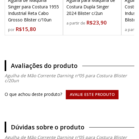
Agulha de Máquina
Agulha para Máquina de
Agulha
Singer para Costura 1955
Costura Dupla Singer
Costur
Industrial Reta Cabo
2024 Blister c/2un
Industr
Grosso Blister c/10un
Blister
R$23,90
a partir de
R$15,80
por
a parti
Avaliações do produto
Agulha de Mão Corrente Darning nº05 para Costura Blister
c/20un
O que achou deste produto?
AVALIE ESTE PRODUTO
Dúvidas sobre o produto
Agulha de Mão Corrente Darning nº05 para Costura Blister