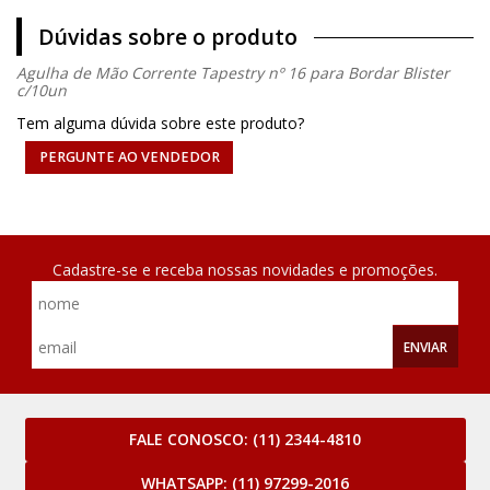
Dúvidas sobre o produto
Agulha de Mão Corrente Tapestry nº 16 para Bordar Blister
c/10un
Tem alguma dúvida sobre este produto?
PERGUNTE AO VENDEDOR
Cadastre-se e receba nossas novidades e promoções.
ENVIAR
FALE CONOSCO:
(11) 2344-4810
WHATSAPP:
(11) 97299-2016