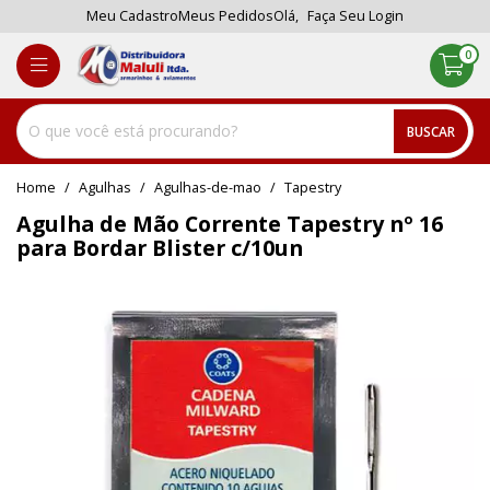
Meu Cadastro
Meus Pedidos
Olá,
Faça Seu Login
0
BUSCAR
home
Agulhas
agulhas-de-mao
tapestry
Agulha de Mão Corrente Tapestry nº 16
para Bordar Blister c/10un