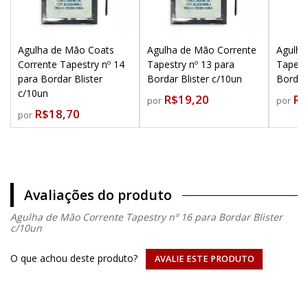
Agulha de Mão Coats
Agulha de Mão Corrente
Agulha
Corrente Tapestry nº 14
Tapestry nº 13 para
Tapest
para Bordar Blister
Bordar Blister c/10un
Bordar
c/10un
R$19,20
R$
por
por
R$18,70
por
Avaliações do produto
Agulha de Mão Corrente Tapestry nº 16 para Bordar Blister
c/10un
O que achou deste produto?
AVALIE ESTE PRODUTO