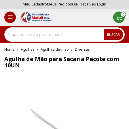
Meu Cadastro
Meus Pedidos
Olá,
Faça Seu Login
0
BUSCAR
home
Agulhas
agulhas-de-mao
diversas
Agulha de Mão para Sacaria Pacote com
10UN