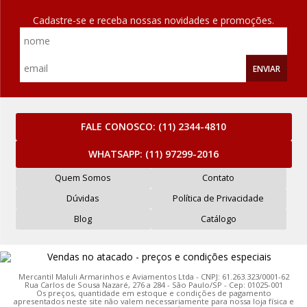
Cadastre-se e receba nossas novidades e promoções.
ENVIAR
FALE CONOSCO:
(11) 2344-4810
WHATSAPP:
(11) 97299-2016
Quem Somos
Contato
Dúvidas
Política de Privacidade
Blog
Catálogo
Mercantil Maluli Armarinhos e Aviamentos Ltda - CNPJ: 61.263.323/0001-62
Rua Carlos de Sousa Nazaré, 276 a 284 - São Paulo/SP - Cep: 01025-001
Os preços, quantidade em estoque e condições de pagamento
apresentados neste site não valem necessariamente para nossa loja física e