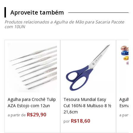
Aproveite também
Produtos relacionados a Agulha de Mão para Sacaria Pacote
com 10UN
Agulha para Crochê Tulip
Tesoura Mundial Easy
Agulha
AZA Estojo com 12un
Cut 160N-8 Multiuso 8 ½
Esmalt
21,6cm
R$29,90
a partir de
a parti
R$18,60
por