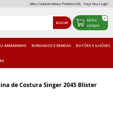
Meu Cadastro
Meus Pedidos
Olá,
Faça Seu Login
0
BUSCAR
EU ARMARINHO
BORDADOS E RENDAS
BOTÕES E ILHÓSES
Tintas, Corantes e Acessórios
AS
Plaquetas para enrolar Linhas
na de Costura Singer 2045 Blister