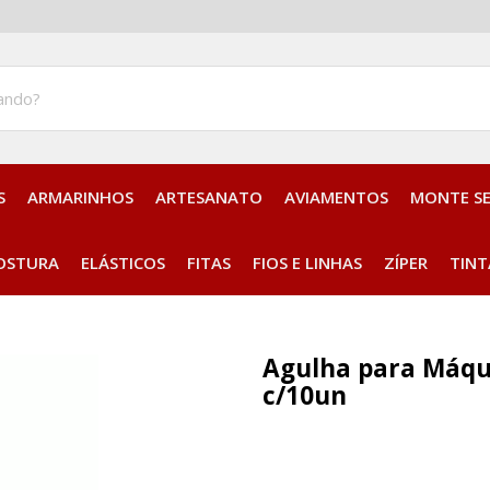
S
ARMARINHOS
ARTESANATO
AVIAMENTOS
MONTE S
Aplique Bordado Termocolante
OSTURA
ELÁSTICOS
FITAS
FIOS E LINHAS
ZÍPER
TINT
Agulha para Máqui
c/10un