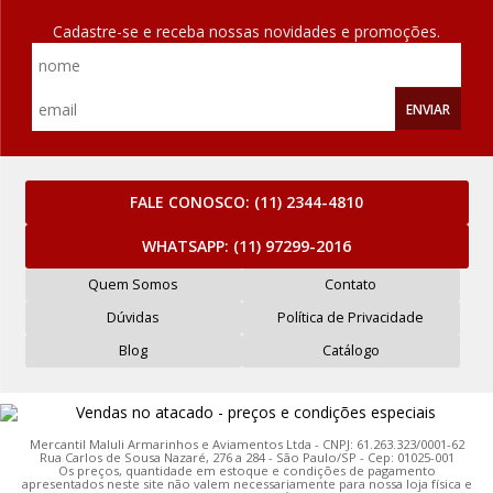
Cadastre-se e receba nossas novidades e promoções.
ENVIAR
FALE CONOSCO:
(11) 2344-4810
WHATSAPP:
(11) 97299-2016
Quem Somos
Contato
Dúvidas
Política de Privacidade
Blog
Catálogo
Mercantil Maluli Armarinhos e Aviamentos Ltda - CNPJ: 61.263.323/0001-62
Rua Carlos de Sousa Nazaré, 276 a 284 - São Paulo/SP - Cep: 01025-001
Os preços, quantidade em estoque e condições de pagamento
apresentados neste site não valem necessariamente para nossa loja física e