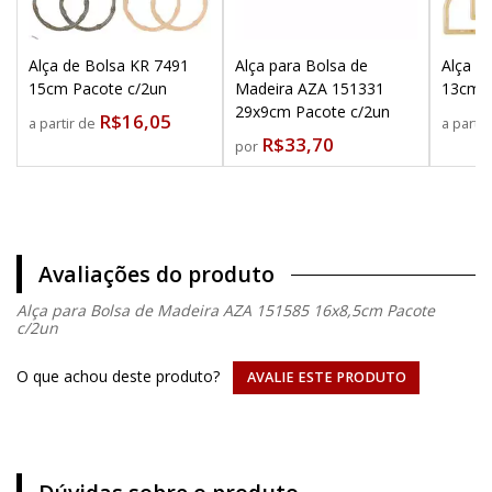
Alça de Bolsa KR 7491
Alça para Bolsa de
Alça d
15cm Pacote c/2un
Madeira AZA 151331
13cm P
29x9cm Pacote c/2un
R$16,05
a partir de
a parti
R$33,70
por
Avaliações do produto
Alça para Bolsa de Madeira AZA 151585 16x8,5cm Pacote
c/2un
O que achou deste produto?
AVALIE ESTE PRODUTO