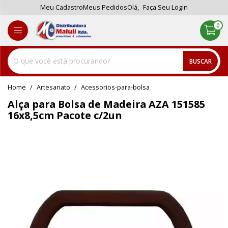
Meu Cadastro
Meus Pedidos
Olá,
Faça Seu Login
0
BUSCAR
home
Artesanato
acessorios-para-bolsa
Alça para Bolsa de Madeira AZA 151585
16x8,5cm Pacote c/2un