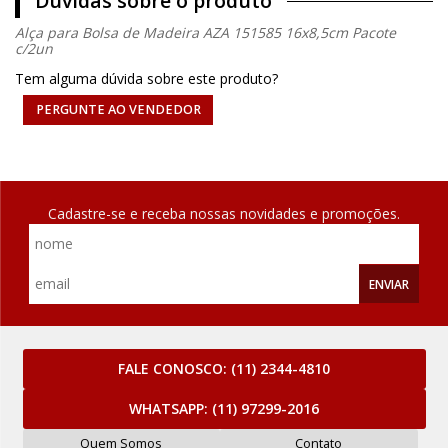
Dúvidas sobre o produto
Alça para Bolsa de Madeira AZA 151585 16x8,5cm Pacote
c/2un
Tem alguma dúvida sobre este produto?
PERGUNTE AO VENDEDOR
Cadastre-se e receba nossas novidades e promoções.
ENVIAR
FALE CONOSCO:
(11) 2344-4810
WHATSAPP:
(11) 97299-2016
Quem Somos
Contato