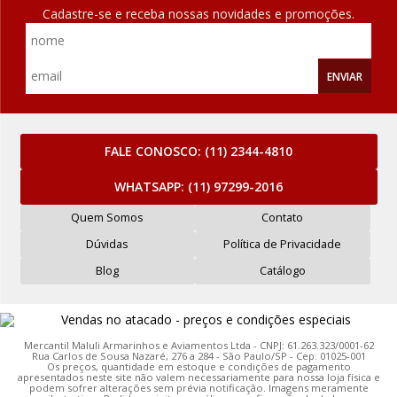
Cadastre-se e receba nossas novidades e promoções.
ENVIAR
FALE CONOSCO:
(11) 2344-4810
WHATSAPP:
(11) 97299-2016
Quem Somos
Contato
Dúvidas
Política de Privacidade
Blog
Catálogo
Mercantil Maluli Armarinhos e Aviamentos Ltda - CNPJ: 61.263.323/0001-62
Rua Carlos de Sousa Nazaré, 276 a 284 - São Paulo/SP - Cep: 01025-001
Os preços, quantidade em estoque e condições de pagamento
apresentados neste site não valem necessariamente para nossa loja física e
podem sofrer alterações sem prévia notificação. Imagens meramente