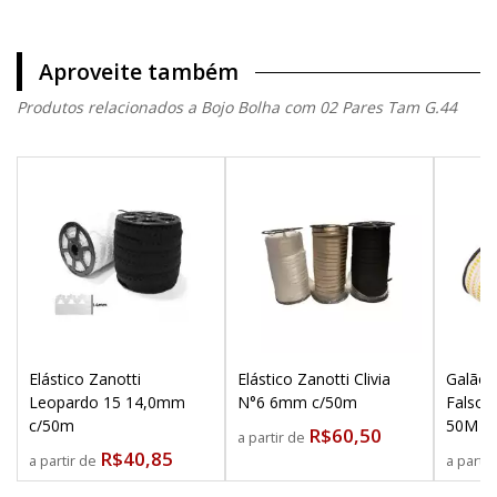
Aproveite também
Produtos relacionados a Bojo Bolha com 02 Pares Tam G.44
Elástico Zanotti
Elástico Zanotti Clivia
Galão 
Leopardo 15 14,0mm
N°6 6mm c/50m
Falso 
c/50m
50M
R$60,50
a partir de
R$40,85
a partir de
a parti