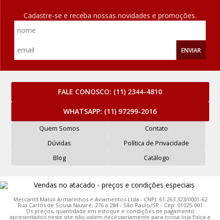
Cadastre-se e receba nossas novidades e promoções.
ENVIAR
FALE CONOSCO:
(11) 2344-4810
WHATSAPP:
(11) 97299-2016
Quem Somos
Contato
Dúvidas
Política de Privacidade
Blog
Catálogo
Mercantil Maluli Armarinhos e Aviamentos Ltda - CNPJ: 61.263.323/0001-62
Rua Carlos de Sousa Nazaré, 276 a 284 - São Paulo/SP - Cep: 01025-001
Os preços, quantidade em estoque e condições de pagamento
apresentados neste site não valem necessariamente para nossa loja física e