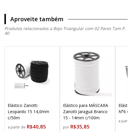
Aproveite também
Produtos relacionados a Bojo Triangular com 02 Pares Tam P.
40
Elástico Zanotti
Elástico para MÁSCARA
Elástic
Leopardo 15 14,0mm
Zanotti Jaraguá Branco
N°6 6
c/50m
15 - 14mm c/100m
a parti
R$40,85
R$35,85
a partir de
por