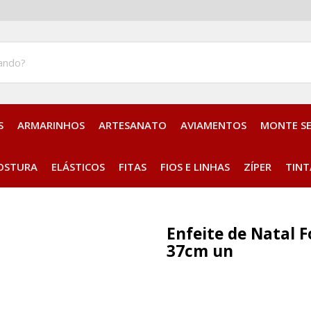
S
ARMARINHOS
ARTESANATO
AVIAMENTOS
MONTE S
Aplique Bordado Termocolante
OSTURA
ELÁSTICOS
FITAS
FIOS E LINHAS
ZÍPER
TINT
Enfeite de Natal 
37cm un