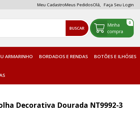
Meu Cadastro
Meus Pedidos
Olá,
Faça Seu Login
0
BUSCAR
EU ARMARINHO
BORDADOS E RENDAS
BOTÕES E ILHÓSES
Tintas, Corantes e Acessórios
AS
Plaquetas para enrolar Linhas
Folha Decorativa Dourada NT9992-3