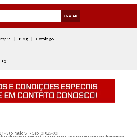
ENVIAR
ompra
Blog
Catálogo
:30
84 - São Paulo/SP - Cep: 01025-001