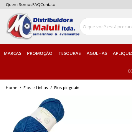
Quem Somos
FAQ
Contato
MARCAS
PROMOÇÃO
TESOURAS
AGULHAS
APLIQUE
C
home
Fios e Linhas
fios-pingouin