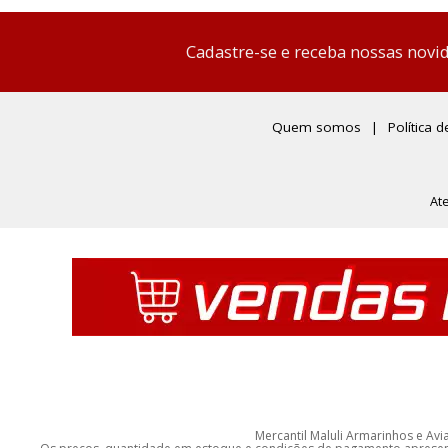
Cadastre-se e receba nossas novi
Quem somos
Política 
At
Mercantil Maluli Armarinhos e Avi