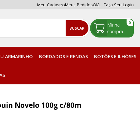
Meu Cadastro
Meus Pedidos
Olá,
Faça Seu Login
0
BUSCAR
EU ARMARINHO
BORDADOS E RENDAS
BOTÕES E ILHÓSES
Tintas, Corantes e Acessórios
AS
Plaquetas para enrolar Linhas
ouin Novelo 100g c/80m