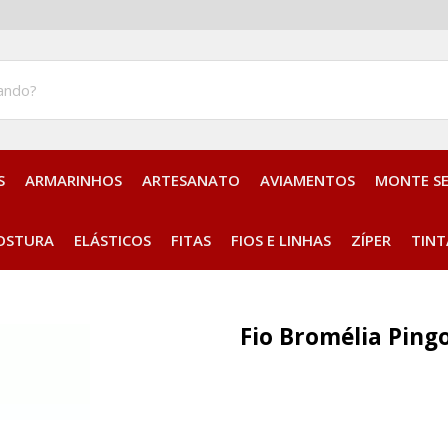
S
ARMARINHOS
ARTESANATO
AVIAMENTOS
MONTE S
Aplique Bordado Termocolante
OSTURA
ELÁSTICOS
FITAS
FIOS E LINHAS
ZÍPER
TINT
Fio Bromélia Ping