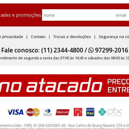
dades e promoções.
de privacidade
Contato
Trocas e devoluções
Segurança na c
Fale conosco: (11) 2344-4800 /
97299-2016
endimento de segunda a sexta das 07:00 às 16:45 e sábados das 08:00 às 12
amentos Ltda - CNPJ: 61.263.323/0001-62 - Rua Carlos de Sousa Nazaré, 276 a 2