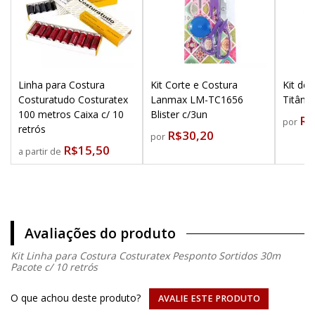
Linha para Costura
Kit Corte e Costura
Kit de
Costuratudo Costuratex
Lanmax LM-TC1656
Titâni
100 metros Caixa c/ 10
Blister c/3un
R$
por
retrós
R$30,20
por
R$15,50
a partir de
Avaliações do produto
Kit Linha para Costura Costuratex Pesponto Sortidos 30m
Pacote c/ 10 retrós
O que achou deste produto?
AVALIE ESTE PRODUTO