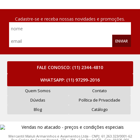
Cadastre-se e receba nossas novidades e promoções.
ENVIAR
FALE CONOSCO:
(11) 2344-4810
WHATSAPP:
(11) 97299-2016
Quem Somos
Contato
Dúvidas
Política de Privacidade
Blog
Catálogo
Mercantil Maluli Armarinhos e Aviamentos Ltda - CNPJ: 61.263.323/0001-62
Rua Carlos de Sousa Nazaré, 276 a 284 - São Paulo/SP - Cep: 01025-001