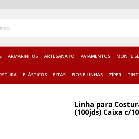
S
ARMARINHOS
ARTESANATO
AVIAMENTOS
MONTE S
Aplique Bordado Termocolante
OSTURA
ELÁSTICOS
FITAS
FIOS E LINHAS
ZÍPER
TINT
Linha para Costur
(100jds) Caixa c/1