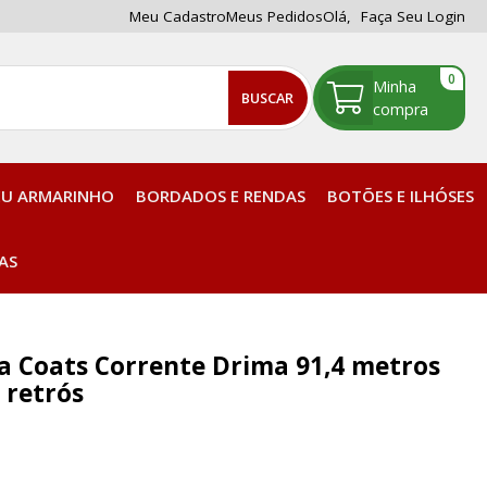
Meu Cadastro
Meus Pedidos
Olá,
Faça Seu Login
0
BUSCAR
EU ARMARINHO
BORDADOS E RENDAS
BOTÕES E ILHÓSES
Tintas, Corantes e Acessórios
AS
Plaquetas para enrolar Linhas
a Coats Corrente Drima 91,4 metros
0 retrós