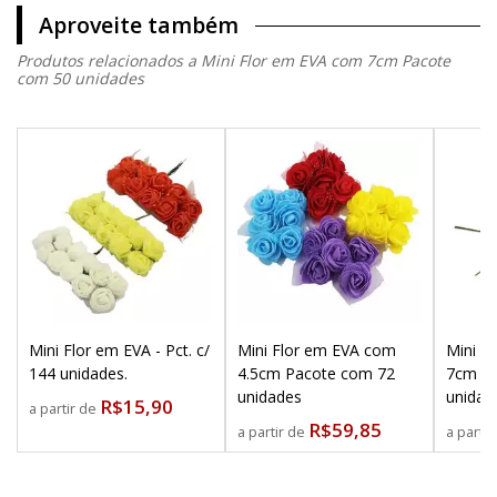
Aproveite também
Produtos relacionados a Mini Flor em EVA com 7cm Pacote
com 50 unidades
Mini Flor em EVA - Pct. c/
Mini Flor em EVA com
Mini F
144 unidades.
4.5cm Pacote com 72
7cm P
unidades
unidad
R$15,90
a partir de
R$59,85
a partir de
a parti