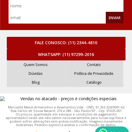
ENVIAR
FALE CONOSCO:
(11) 2344-4810
WHATSAPP:
(11) 97299-2016
Quem Somos
Contato
Dúvidas
Política de Privacidade
Blog
Catálogo
Mercantil Maluli Armarinhos e Aviamentos Ltda - CNPJ: 61.263.323/0001-62
Rua Carlos de Sousa Nazaré, 276 a 284 - São Paulo/SP - Cep: 01025-001
Os preços, quantidade em estoque e condições de pagamento
apresentados neste site não valem necessariamente para nossa loja física e
podem sofrer alterações sem prévia notificação. Imagens meramente
ilustrativas. Pedidos sujeitos a análise e confirmação de dados.