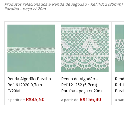
Produtos relacionados a Renda de Algodão - Ref.1012 (80mm)
Paraíba - peça c/ 20m
Renda Algodão Paraiba
Renda de Algodão -
Renda 
Ref. 612020 0,7cm
Ref.121252 (5,7cm)
Ref.12
C/20M
Paraíba - peça c/ 20m
Paraíb
R$45,50
R$156,40
a partir de
a partir de
a parti