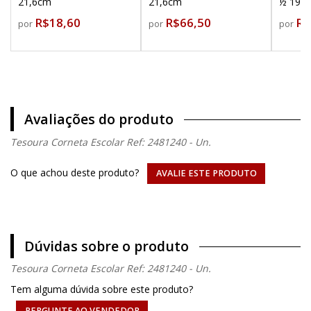
21,6cm
21,6cm
½ 19c
R$18,60
R$66,50
R$
por
por
por
Avaliações do produto
Tesoura Corneta Escolar Ref: 2481240 - Un.
O que achou deste produto?
AVALIE ESTE PRODUTO
Dúvidas sobre o produto
Tesoura Corneta Escolar Ref: 2481240 - Un.
Tem alguma dúvida sobre este produto?
PERGUNTE AO VENDEDOR