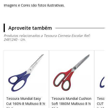
Imagens e Cores são fotos ilustrativas.
Aproveite também
Produtos relacionados a Tesoura Corneta Escolar Ref:
2481240 - Un.
Tesoura Mundial Easy
Tesoura Mundial Cushion
Tesour
Cut 160N-8 Multiuso 8 ½
Soft 1860M Multiuso 8 ½
CUT 16