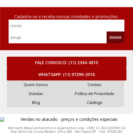
Cadastre-se e receba nossas novidades e promoções.
ENVIAR
FALE CONOSCO:
(11) 2344-4810
WHATSAPP:
(11) 97299-2016
Quem Somos
Contato
Dúvidas
Política de Privacidade
Blog
Catálogo
Mercantil Maluli Armarinhos e Aviamentos Ltda - CNPJ: 61.263.323/0001-62
Rua Carlos de Sousa Nazaré, 276 a 284 - São Paulo/SP - Cep: 01025-001