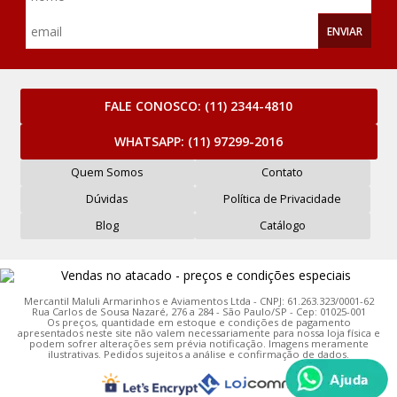
ENVIAR
FALE CONOSCO:
(11) 2344-4810
WHATSAPP:
(11) 97299-2016
Quem Somos
Contato
Dúvidas
Política de Privacidade
Blog
Catálogo
Mercantil Maluli Armarinhos e Aviamentos Ltda - CNPJ: 61.263.323/0001-62
Rua Carlos de Sousa Nazaré, 276 a 284 - São Paulo/SP - Cep: 01025-001
Os preços, quantidade em estoque e condições de pagamento
apresentados neste site não valem necessariamente para nossa loja física e
podem sofrer alterações sem prévia notificação. Imagens meramente
ilustrativas. Pedidos sujeitos a análise e confirmação de dados.