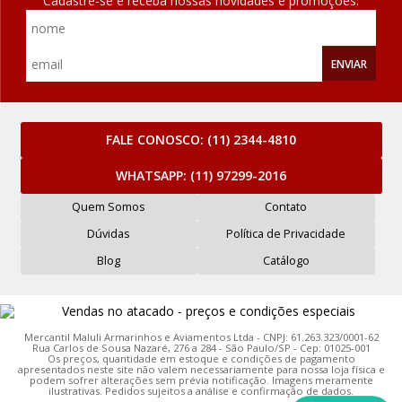
Cadastre-se e receba nossas novidades e promoções.
ENVIAR
FALE CONOSCO:
(11) 2344-4810
WHATSAPP:
(11) 97299-2016
Quem Somos
Contato
Dúvidas
Política de Privacidade
Blog
Catálogo
Mercantil Maluli Armarinhos e Aviamentos Ltda - CNPJ: 61.263.323/0001-62
Rua Carlos de Sousa Nazaré, 276 a 284 - São Paulo/SP - Cep: 01025-001
Os preços, quantidade em estoque e condições de pagamento
apresentados neste site não valem necessariamente para nossa loja física e
podem sofrer alterações sem prévia notificação. Imagens meramente
ilustrativas. Pedidos sujeitos a análise e confirmação de dados.