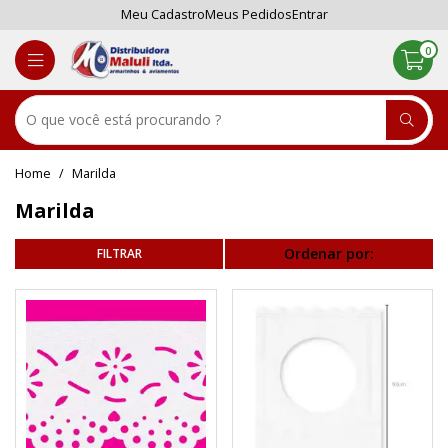
Meu Cadastro
Meus Pedidos
Entrar
0
Marilda
Marilda
Ordenar por: