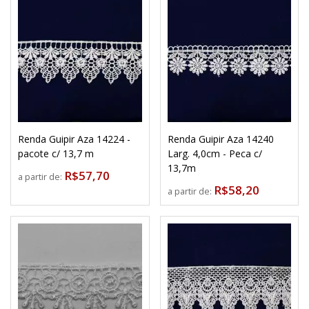
Renda Guipir Aza 14224 -
Renda Guipir Aza 14240
pacote c/ 13,7 m
Larg. 4,0cm - Peca c/
13,7m
R$57,70
a partir de:
R$58,20
a partir de: