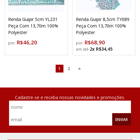
Renda Guipir 5cm YL231
Renda Guipir 8,5cm TY089
Peça Com 13,70m 100%
Peça Com 13,70m 100%
Polyester
Polyester
R$46,20
R$68,90
por:
por:
2x R$34,45
1
2
Cadastre-se e receba nossas novidades e promoções.
ENVIAR