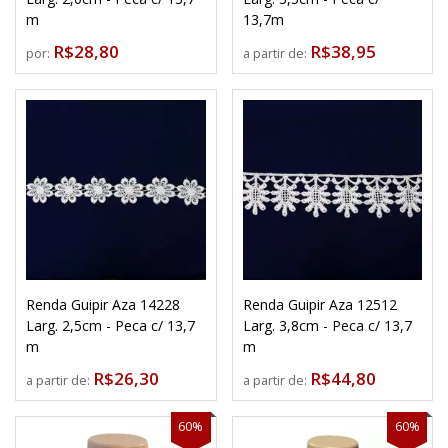
m
13,7m
R$28,80
R$38,95
por:
a partir de:
Renda Guipir Aza 14228
Renda Guipir Aza 12512
Larg. 2,5cm - Peca c/ 13,7
Larg. 3,8cm - Peca c/ 13,7
m
m
R$26,30
R$44,80
a partir de:
a partir de:
60%
60%