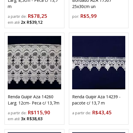
Larg. 8,5cm - Peca c/ 13,7
Bordado AZA 17507
m
25x30cm un
R$78,25
R$5,99
a partir de:
por:
2x R$39,12
Renda Guipir Aza 14260
Renda Guipir Aza 14239 -
Larg. 12cm- Peca c/ 13,7m
pacote c/ 13,7 m
R$115,90
R$43,45
a partir de:
a partir de:
3x R$38,63