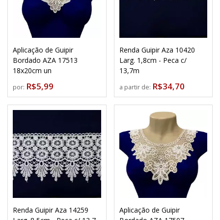
Aplicação de Guipir
Renda Guipir Aza 10420
Bordado AZA 17513
Larg. 1,8cm - Peca c/
18x20cm un
13,7m
R$5,99
R$34,70
por:
a partir de:
Renda Guipir Aza 14259
Aplicação de Guipir