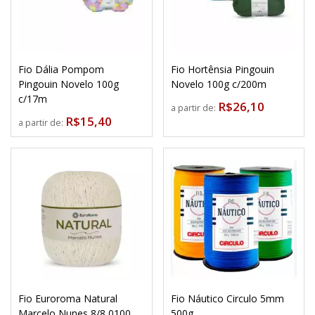
Fio Dália Pompom
Fio Hortênsia Pingouin
Pingouin Novelo 100g
Novelo 100g c/200m
c/17m
R$26,10
a partir de:
R$15,40
a partir de:
Fio Euroroma Natural
Fio Náutico Circulo 5mm
Marcelo Nunes 8/8 0100
500g