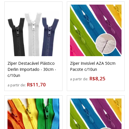
Zíper Destacável Plástico
Zíper Invisível AZA 50cm
Derlin Importado - 30cm -
Pacote c/10un
c/10un
R$8,25
a partir de:
R$11,70
a partir de: