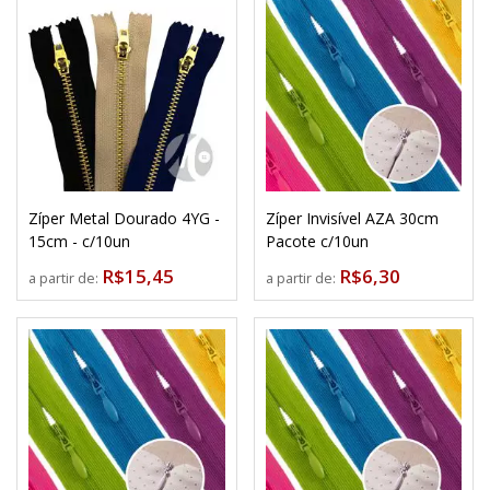
Zíper Metal Dourado 4YG -
Zíper Invisível AZA 30cm
15cm - c/10un
Pacote c/10un
R$15,45
R$6,30
a partir de:
a partir de: