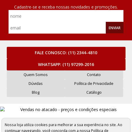
Cadastre-se e receba nossas novidades e promoções.
ENVIAR
FALE CONOSCO:
(11) 2344-4810
WHATSAPP:
(11) 97299-2016
Quem Somos
Contato
Dúvidas
Política de Privacidade
Blog
Catálogo
Mercantil Maluli Armarinhos e Aviamentos Ltda - CNPJ: 61.263.323/0001-62
Rua Carlos de Sousa Nazaré, 276 a 284 - São Paulo/SP - Cep: 01025-001
Nossa loja utiliza cookies para melhorar a sua experiência no site. Ao
Os preços, quantidade em estoque e condições de pagamento
continuar navegando, você concorda com a nossa
Política de