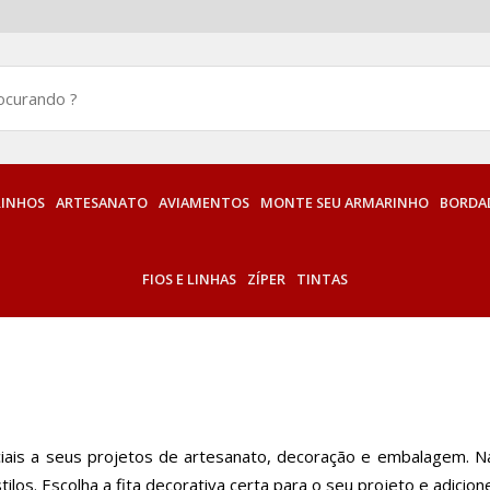
INHOS
ARTESANATO
AVIAMENTOS
MONTE SEU ARMARINHO
BORDAD
FIOS E LINHAS
ZÍPER
TINTAS
eciais a seus projetos de artesanato, decoração e embalagem. 
ilos. Escolha a fita decorativa certa para o seu projeto e adici