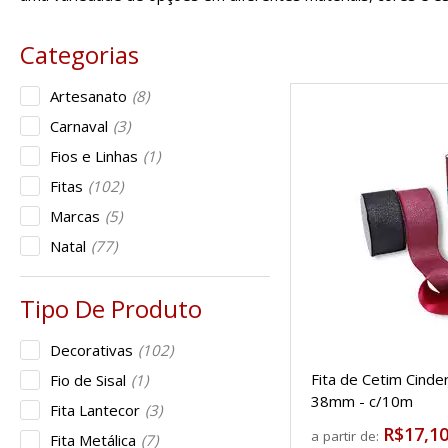
Artesanato
(8)
Carnaval
(3)
Fios e Linhas
(1)
Fitas
(102)
Marcas
(5)
Natal
(77)
Decorativas
(102)
Fita de Cetim Cinde
Fio de Sisal
(1)
38mm - c/10m
Fita Lantecor
(3)
R$17,1
a partir de:
Fita Metálica
(7)