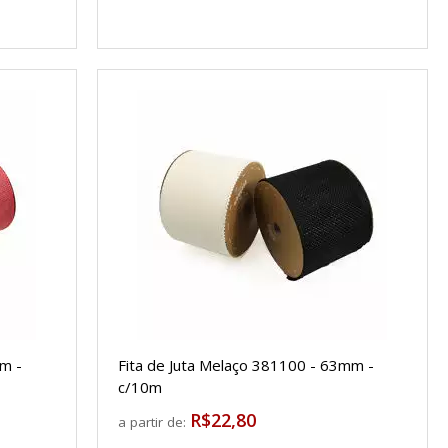
mm -
Fita de Juta Melaço 381100 - 63mm -
c/10m
R$22,80
a partir de: