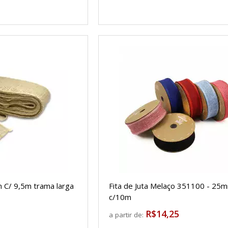
m C/ 9,5m trama larga
Fita de Juta Melaço 351100 - 25
c/10m
R$14,25
a partir de: