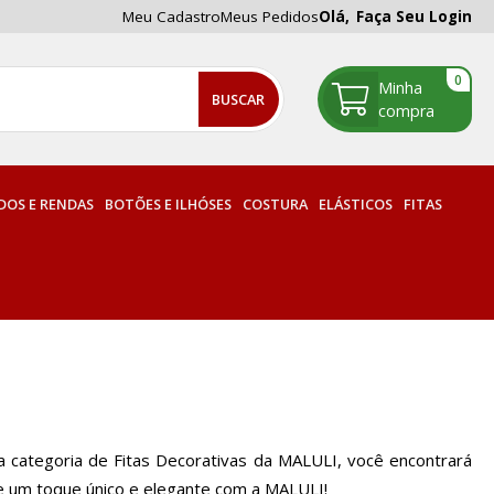
Meu Cadastro
Meus Pedidos
Olá,
Faça Seu Login
0
OS E RENDAS
BOTÕES E ILHÓSES
COSTURA
ELÁSTICOS
FITAS
Na categoria de Fitas Decorativas da MALULI, você encontrará
one um toque único e elegante com a MALULI!