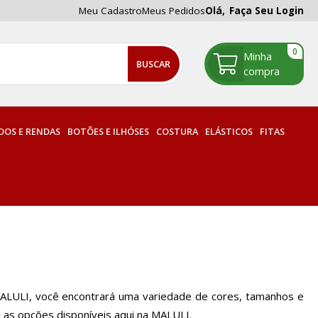
Meu Cadastro
Meus Pedidos
Olá,
Faça Seu Login
0
OS E RENDAS
BOTÕES E ILHÓSES
COSTURA
ELÁSTICOS
FITAS
MALULI, você encontrará uma variedade de cores, tamanhos e
a as opções disponíveis aqui na MALULI.