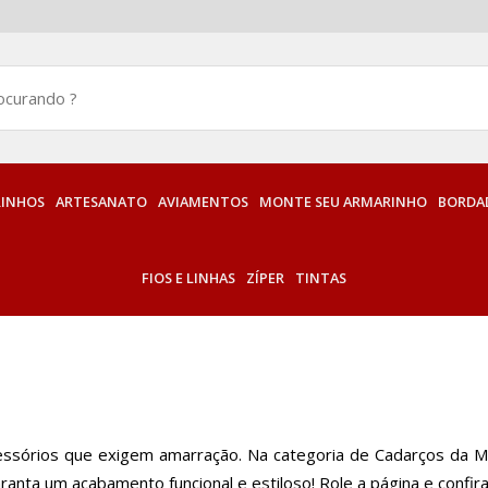
INHOS
ARTESANATO
AVIAMENTOS
MONTE SEU ARMARINHO
BORDAD
FIOS E LINHAS
ZÍPER
TINTAS
acessórios que exigem amarração. Na categoria de Cadarços da 
ranta um acabamento funcional e estiloso! Role a página e confir