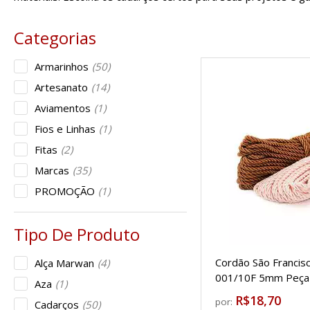
Armarinhos
(50)
Artesanato
(14)
Aviamentos
(1)
Fios e Linhas
(1)
Fitas
(2)
Marcas
(35)
PROMOÇÃO
(1)
Cordão São Francis
Alça Marwan
(4)
001/10F 5mm Peça
Aza
(1)
R$18,70
por:
Cadarços
(50)