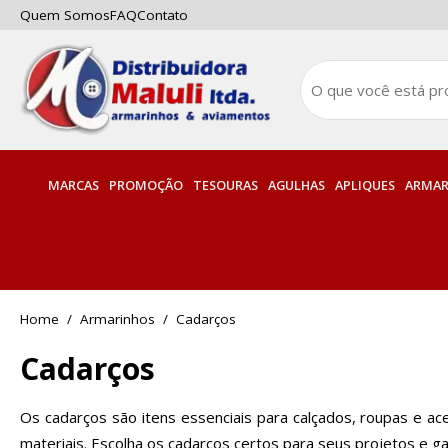
Quem Somos
FAQ
Contato
MARCAS
PROMOÇÃO
TESOURAS
AGULHAS
APLIQUES
ARMAR
Armarinhos
Cadarços
Cadarços
Os cadarços são itens essenciais para calçados, roupas e 
materiais. Escolha os cadarços certos para seus projetos e ga