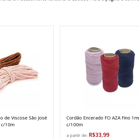
co de Viscose São José
Cordão Encerado FO AZA Fino 1m
 c/10m
c/100m
R$33,99
a partir de: