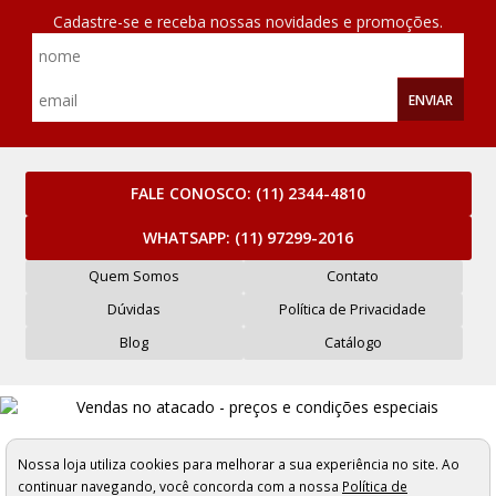
Cadastre-se e receba nossas novidades e promoções.
ENVIAR
FALE CONOSCO:
(11) 2344-4810
WHATSAPP:
(11) 97299-2016
Quem Somos
Contato
Dúvidas
Política de Privacidade
Blog
Catálogo
Mercantil Maluli Armarinhos e Aviamentos Ltda - CNPJ: 61.263.323/0001-62
Rua Carlos de Sousa Nazaré, 276 a 284 - São Paulo/SP - Cep: 01025-001
Nossa loja utiliza cookies para melhorar a sua experiência no site. Ao
Os preços, quantidade em estoque e condições de pagamento
continuar navegando, você concorda com a nossa
Política de
apresentados neste site não valem necessariamente para nossa loja física e