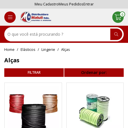
Meu Cadastro
Meus Pedidos
Entrar
0
Elásticos
Lingerie
Alças
Alças
Ordenar por: