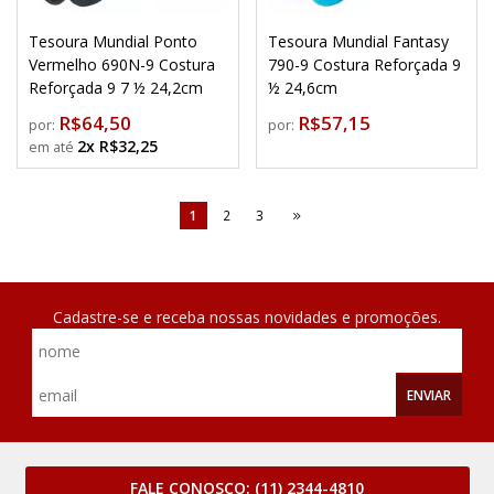
Tesoura Mundial Ponto
Tesoura Mundial Fantasy
Vermelho 690N-9 Costura
790-9 Costura Reforçada 9
Reforçada 9 7 ½ 24,2cm
½ 24,6cm
R$64,50
R$57,15
por:
por:
2x R$32,25
1
2
3
Cadastre-se e receba nossas novidades e promoções.
ENVIAR
FALE CONOSCO:
(11) 2344-4810