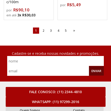
c/100m
R$5,49
por:
R$90,10
por:
3x R$30,03
1
2
3
4
5
Cadastre-se e receba nossas novidades e promoções.
ENVIAR
FALE CONOSCO:
(11) 2344-4810
WHATSAPP:
(11) 97299-2016
Quem Somos
Contato