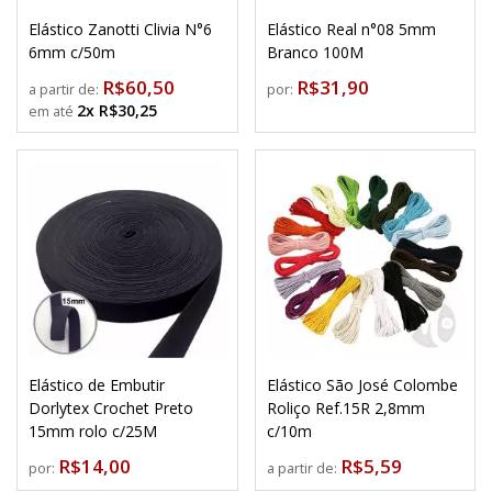
Elástico Zanotti Clivia N°6
Elástico Real n°08 5mm
6mm c/50m
Branco 100M
R$60,50
R$31,90
a partir de:
por:
2x R$30,25
Elástico de Embutir
Elástico São José Colombe
Dorlytex Crochet Preto
Roliço Ref.15R 2,8mm
15mm rolo c/25M
c/10m
R$14,00
R$5,59
por:
a partir de: