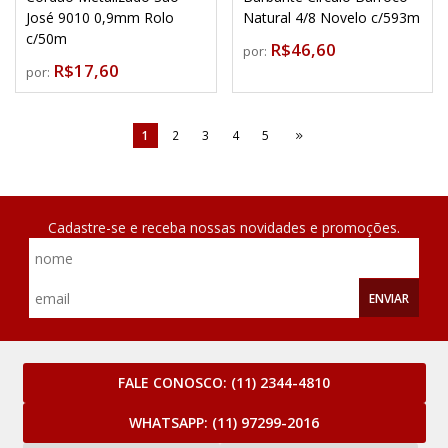
José 9010 0,9mm Rolo
Natural 4/8 Novelo c/593m
c/50m
R$46,60
por:
R$17,60
por:
1
2
3
4
5
Cadastre-se e receba nossas novidades e promoções.
ENVIAR
FALE CONOSCO:
(11) 2344-4810
WHATSAPP:
(11) 97299-2016