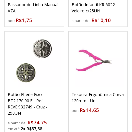
Passador de Linha Manual
Botão Infantil KR 6022
AZA
Veleiro c/25UN
R$1,75
R$10,10
por:
a partir de:
Botão Eberle Fixo
Tesoura Ergonômica Curva
BT2.170.90.F - Ref:
120mm - Un.
REVE.932749 - Cruz -
R$14,65
por:
250UN
R$74,75
a partir de:
2x R$37,38