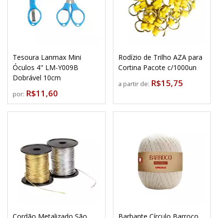
Tesoura Lanmax Mini
Rodízio de Trilho AZA para
Óculos 4" LM-Y009B
Cortina Pacote c/1000un
Dobrável 10cm
R$15,75
a partir de:
R$11,60
por:
Cordão Metalizado São
Barbante Círculo Barroco