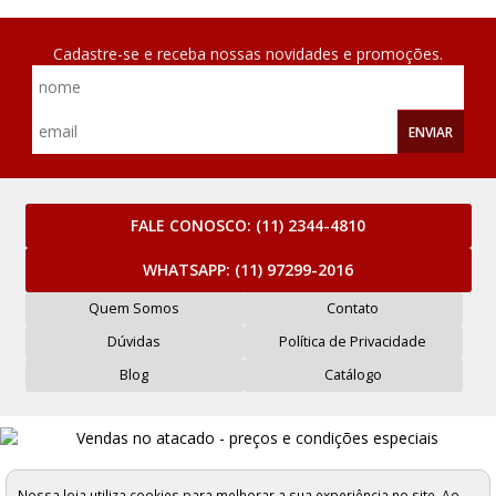
Cadastre-se e receba nossas novidades e promoções.
ENVIAR
FALE CONOSCO:
(11) 2344-4810
WHATSAPP:
(11) 97299-2016
Quem Somos
Contato
Dúvidas
Política de Privacidade
Blog
Catálogo
Mercantil Maluli Armarinhos e Aviamentos Ltda - CNPJ: 61.263.323/0001-62
Rua Carlos de Sousa Nazaré, 276 a 284 - São Paulo/SP - Cep: 01025-001
Nossa loja utiliza cookies para melhorar a sua experiência no site. Ao