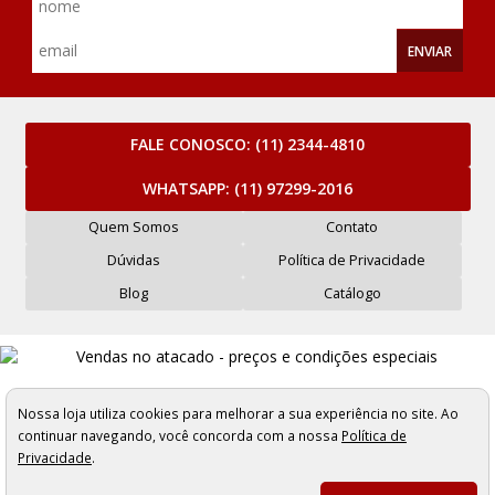
ENVIAR
FALE CONOSCO:
(11) 2344-4810
WHATSAPP:
(11) 97299-2016
Quem Somos
Contato
Dúvidas
Política de Privacidade
Blog
Catálogo
Mercantil Maluli Armarinhos e Aviamentos Ltda - CNPJ: 61.263.323/0001-62
Rua Carlos de Sousa Nazaré, 276 a 284 - São Paulo/SP - Cep: 01025-001
Nossa loja utiliza cookies para melhorar a sua experiência no site. Ao
Os preços, quantidade em estoque e condições de pagamento
continuar navegando, você concorda com a nossa
Política de
apresentados neste site não valem necessariamente para nossa loja física e
Privacidade
.
podem sofrer alterações sem prévia notificação. Imagens meramente
ilustrativas. Pedidos sujeitos a análise e confirmação de dados.