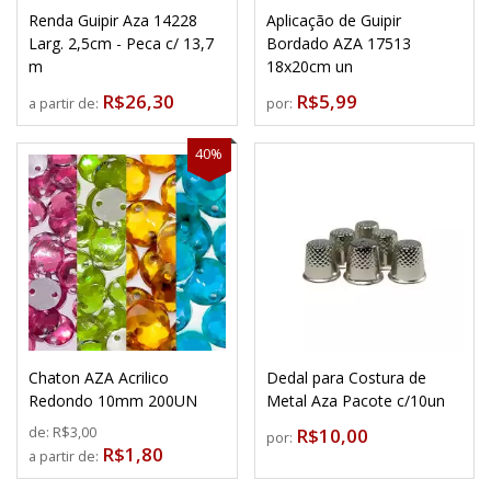
Renda Guipir Aza 14228
Aplicação de Guipir
Larg. 2,5cm - Peca c/ 13,7
Bordado AZA 17513
m
18x20cm un
R$26,30
R$5,99
a partir de:
por:
40%
Chaton AZA Acrilico
Dedal para Costura de
Redondo 10mm 200UN
Metal Aza Pacote c/10un
de:
R$3,00
R$10,00
por:
R$1,80
a partir de: