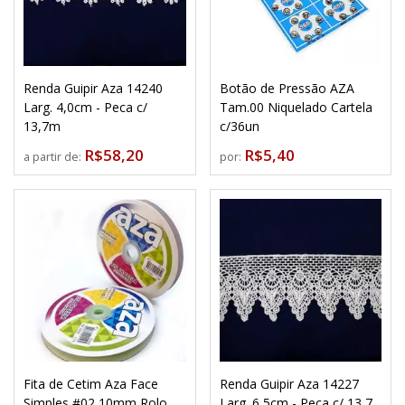
Renda Guipir Aza 14240
Botão de Pressão AZA
Larg. 4,0cm - Peca c/
Tam.00 Niquelado Cartela
13,7m
c/36un
R$58,20
R$5,40
a partir de:
por:
Fita de Cetim Aza Face
Renda Guipir Aza 14227
Simples #02 10mm Rolo
Larg. 6,5cm - Peca c/ 13,7