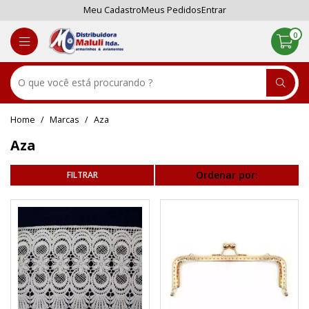
Meu Cadastro
Meus Pedidos
Entrar
0
Marcas
Aza
Aza
Ordenar por: