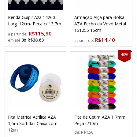
Renda Guipir Aza 14260
Armação Alça para Bolsa
Larg. 12cm- Peca c/ 13,7m
AZA Fecho da Vovó Metal
151255 15cm
R$115,90
a partir de:
R$14,40
3x R$38,63
a partir de:
40%
Fita Métrica Acrílica AZA
Fita de Cetim AZA 1 7mm
1,5m Sortidas Caixa com
Peça c/10m
12un
de:
R$1,50