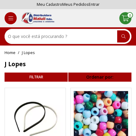
Meu Cadastro
Meus Pedidos
Entrar
0
J Lopes
J Lopes
Ordenar por: