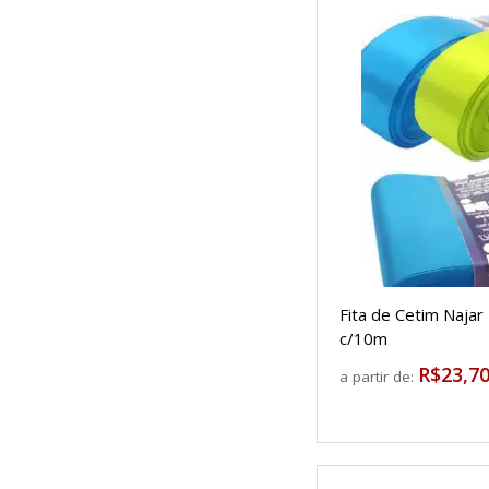
Fita de Cetim Naja
c/10m
R$23,7
a partir de: