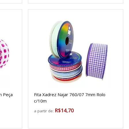
m Peça
Fita Xadrez Najar 760/07 7mm Rolo
c/10m
R$14,70
a partir de: