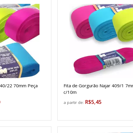
r 40/22 70mm Peça
Fita de Gorgurão Najar 409/1 7
c/10m
0
R$5,45
a partir de: