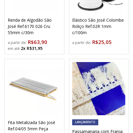
Renda de Algodão São
Elástico São José Colombe
José Ref.6170 026 Cru
Roliço Ref.02R 1mm
55mm c/30m
c/100m
R$63,90
R$25,05
a partir de:
a partir de:
2x R$31,95
Fita Metalizada São José
LANÇAMENTO
Ref.04/05 5mm Peça
Passamanaria com Franja