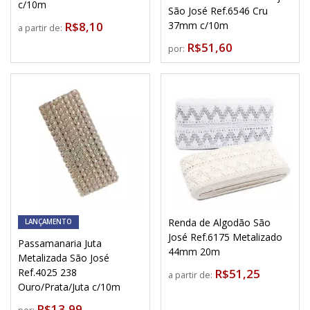
c/10m
São José Ref.6546 Cru
R$8,10
37mm c/10m
a partir de:
R$51,60
por:
Renda de Algodão São
LANÇAMENTO
José Ref.6175 Metalizado
Passamanaria Juta
44mm 20m
Metalizada São José
Ref.4025 238
R$51,25
a partir de:
Ouro/Prata/Juta c/10m
R$13,99